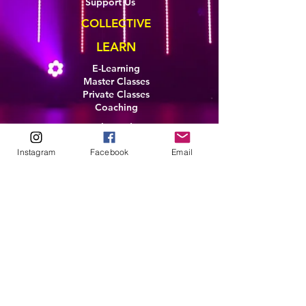
Support Us
COLLECTIVE
LEARN
E-Learning
Master Classes
Private Classes
Coaching
Ambassadors
Artist in Residence
Instagram
Facebook
Email
Artist Co-Creation
Pride in Equity
Queen of Canada
Join The Collective
ENTERPRISE
Pride 2026
Brand Activation
Leadership
Team Development
CONTACT