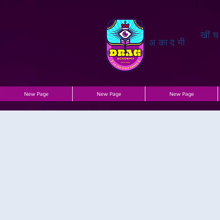
खीं
अकादमी
New Page
New Page
New Page