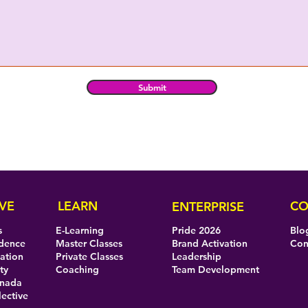
Submit
VE
LEARN
CO
ENTERPRISE
s
E-Learning
Pride 2026
Blo
idence
Master Classes
Brand Activation
Con
eation
Private Classes
Leadership
ty
Coaching
Team Development
anada
lective