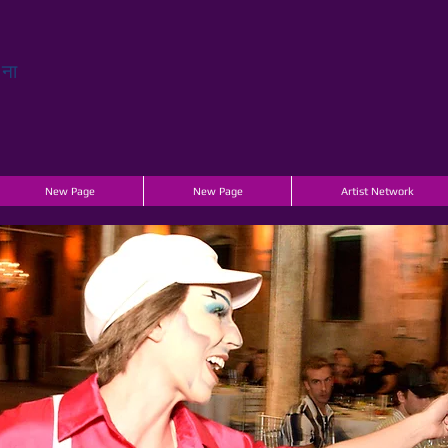
चना
New Page
New Page
Artist Network