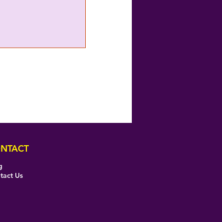
NTACT
g
tact Us