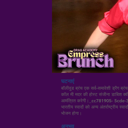
घटनाएं
बॉलीवुड ब्रंच एक सर्व-समावेशी ड्रैग ब्
कॉल मी मदर की होस्ट संजीना डाबिश क्व
आमंत्रित करेगी।_cc781905- 5cde-31
भारतीय स्वादों को अन्य अंतर्राष्ट्रीय स
भोजन होगा।
अनुभव