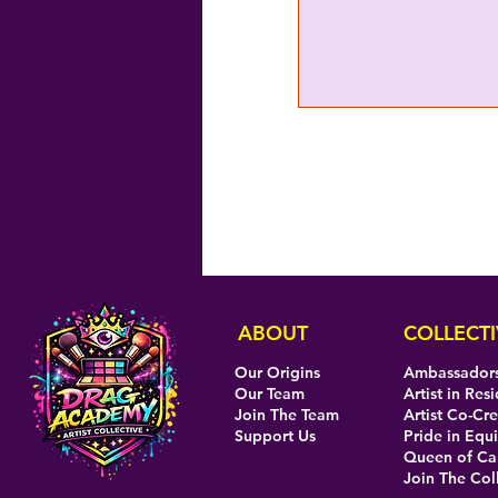
ABOUT
COLLECTI
Our Origins
Ambassador
Our Team
Artist in Res
Join The Team
Artist Co-Cr
Support Us
Pride in Equi
Queen of C
Join The Col