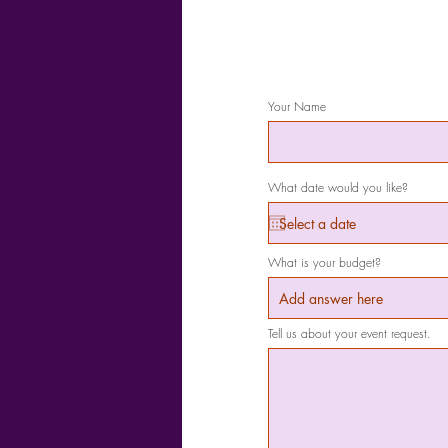
Your Name
What date would you like?
What is your budget?
Tell us about your event request.