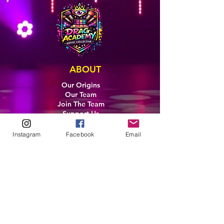
ABOUT
Our Origins
Our Team
Join The Team
Support Us
COLLECTIVE
Instagram
Facebook
Email
LEARN
E-Learning
Master Classes
Private Classes
Coaching
Ambassadors
Artist in Residence