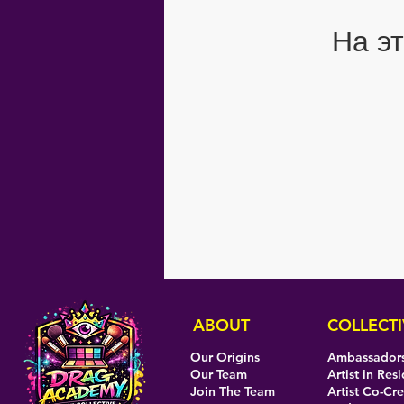
На э
ABOUT
COLLECTI
Our Origins
Ambassador
Our Team
Artist in Res
Join The Team
Artist Co-Cr