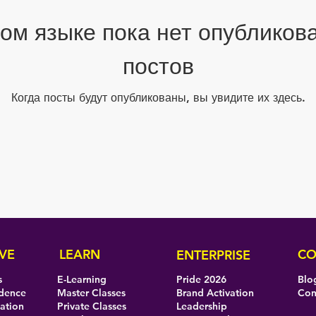
том языке пока нет опубликов
постов
Когда посты будут опубликованы, вы увидите их здесь.
VE
LEARN
CO
ENTERPRISE
s
E-Learning
Pride 2026
Blo
idence
Master Classes
Brand Activation
Con
eation
Private Classes
Leadership