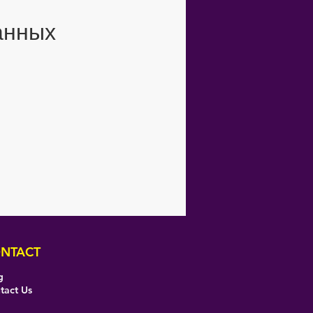
анных
NTACT
g
tact Us