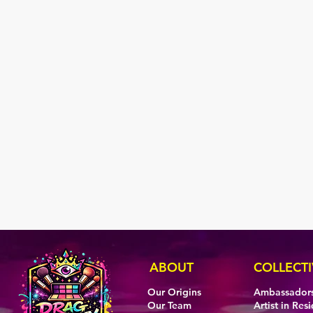
ABOUT
COLLECTI
Our Origins
Ambassador
Our Team
Artist in Res