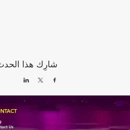
شارِك هذا الحدث
NTACT
g
tact Us