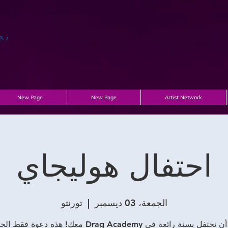
يج
New Page
New Page
Artist Network
احتفال هوليجاي
الجمعة، 03 ديسمبر
  |  
تورنتو
تفل بسنة رائعة في Drag Academy معك! هذه دعوة فقط الحدث.