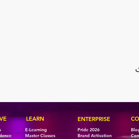
VE
LEARN
CO
ENTERPRISE
s
E-Learning
Pride 2026
Blo
idence
Master Classes
Brand Activation
Con