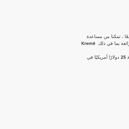
يمية السحب حدثًا تقديريًا لجميع أعضاء هيئة التدريس.   نريد أن نشكرك على عام رائع.  T معًا ، تمكنا من مساعدة 
المئات من 2SLGBTQ + على البقاء على اتصال أثناء أسوأ أجزاء الوباء.   ستمتلئ الليلة بالعروض الرائعة بما في ذلك Kremē 
هذا حدث مدعو فقط أو أعضاء هيئة التدريس الآخرين وداعمينا.   سيحصل كل ضيف على رصيد بقيمة 25 دولارًا أمريكيًا في 