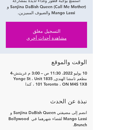
استمتع بوجبة فطور وغداء لذيذة بمشاركة
Sanjina DaBish Queen (Call Me Mother) و
Mango Lassi والضيوف المميزين.
التسجيل مغلق
مشاهدة أحداث أخرى
الوقت والموقع
10 يوليو 2022، 11:30 ص – 3:00 م غرينتش-4
مطعم تامشا الهندي, 1835 Yonge St ، Unit
101 Toronto ، ON M4S 1X8 ، كندا
نبذة عن الحدث
انضم إلى مضيفتي Sanjina DaBish Queen و 
Mango Lassi لقضاء شهرهما في Bollywood 
Brunch.  