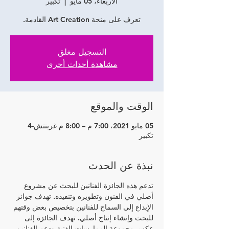
الأربعاء، 05 مايو
  |  
تكبير
تعرف على منحة Art Creation القادمة.
التسجيل مغلق
مشاهدة أحداث أخرى
الوقت والموقع
05 مايو 2021، 7:00 م – 8:00 م غرينتش-4
تكبير
نبذة عن الحدث
تدعم هذه الجائزة الفنانين للبحث عن مشروع 
أصلي في الفنون وتطويره وتنفيذه. تهدف جوائز 
الإبداع إلى السماح للفنانين بتخصيص بعض وقتهم 
للبحث وإنشاء إنتاج أصلي. تهدف الجائزة إلى 
عكس مجموعة الممارسات الفنية ودعم الفنانين 