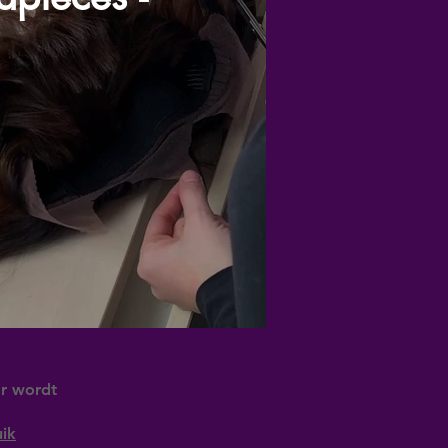
ar wordt
uik