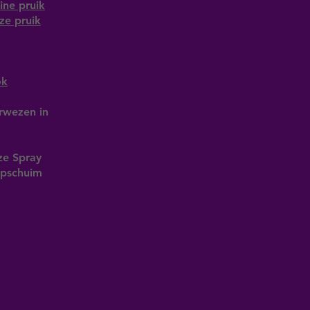
ine pruik
ze pruik
ok
rwezen in
ze Spray
iepschuim