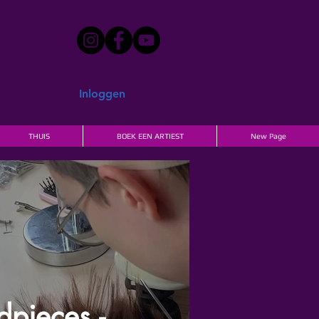
Inloggen
THUIS
BOEK EEN ARTIEST
New Page
pieces -