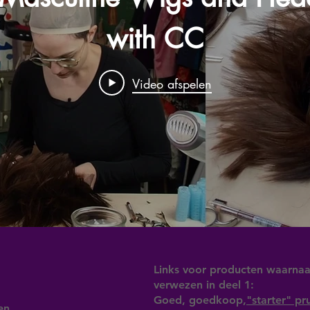
with CC
Video afspelen
Links voor producten waarna
verwezen in deel 1:
Goed, goedkoop,
"starter" pr
en