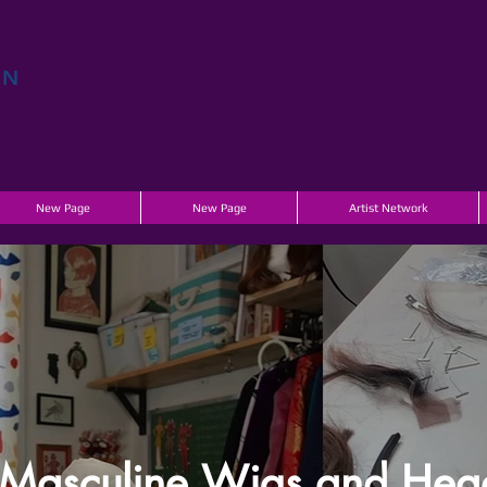
EN
E
New Page
New Page
Artist Network
Masculine Wigs and Head