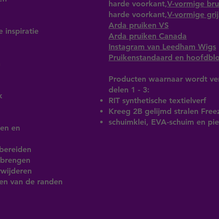
harde voorkant,
V-vormige bru
harde voorkant,
V-vormige grij
Arda pruiken VS
 inspiratie
Arda pruiken Canada
Instagram van Leedham Wigs
Pruikenstandaard en hoofdbl
n
Producten waarnaar wordt ve
delen 1 - 3:
k
RIT synthetische textielverf
Kreeg 2B gelijmd stralen Free
schuimklei, EVA-schuim en p
len en
rbereiden
nbrengen
rwijderen
len van de randen