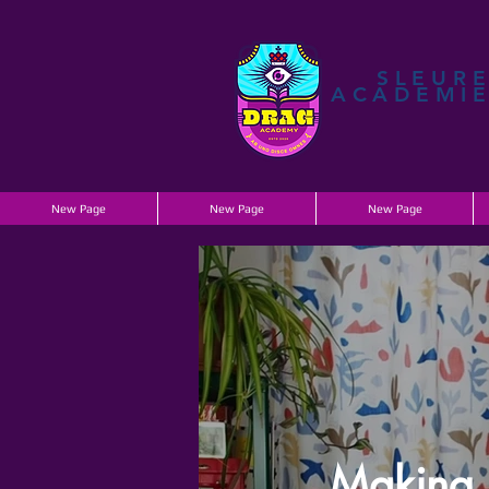
SLEUR
ACADEMI
New Page
New Page
New Page
Making 