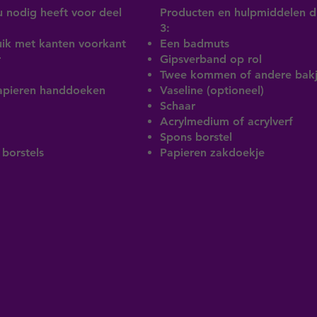
 nodig heeft voor deel
Producten en hulpmiddelen di
3:
ik met kanten voorkant
Een badmuts
r
Gipsverband op rol
Twee kommen of andere bakj
apieren handdoeken
Vaseline (optioneel)
Schaar
Acrylmedium of acrylverf
Spons borstel
borstels
Papieren zakdoekje