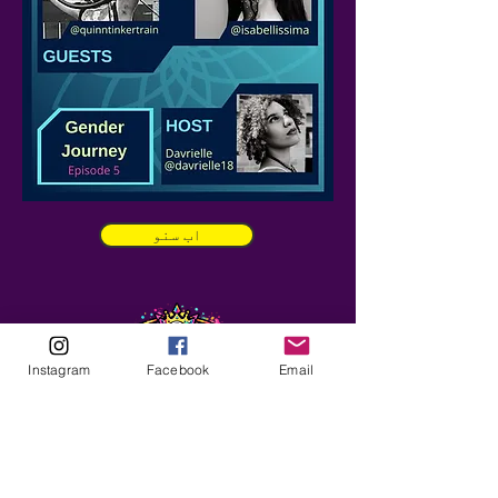
اب سنو
Instagram
Facebook
Email
ABOUT
Our Origins