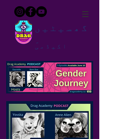
گھسیٹیں
۔
اکیڈمی