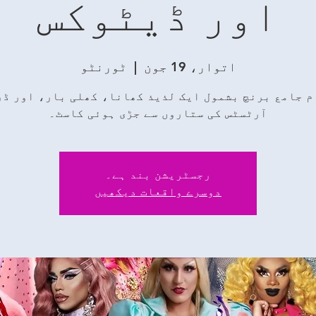
اور ڈیٹوکس
اتوار، 19 جون
  |  
ٹورنٹو
م جامع برنچ بشمول ایک لذیذ کھانا، کھلی بار، اور ڈر
آرٹسٹس کی ستاروں سے جڑی ہوئی کاسٹ۔
رجسٹریشن بند ہے۔
دوسرے واقعات دیکھیں