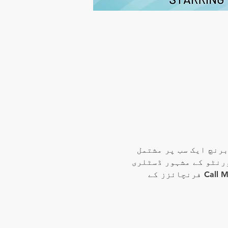
رنچ ایک سب پر مشتمل 
رنٹو کے مشہور ڈسٹلری 
ڈسٹرکٹ میں اکٹھا کرے گا۔ ہمارے فنکاروں میں RuPaul's Drag Race اور Call Me Mother فرنچائزز کے 