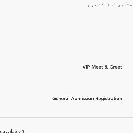
سٹلری ڈسٹرکٹ میں
VIP Meet & Greet
General Admission Registration
3 more items available