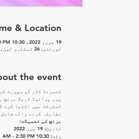
ime & Location
19 جون، 2022، 10:30 AM – 2:30 PM
ٹورنٹو, 26 ڈسٹلری لین، ٹورنٹو، ON M5A 3C4، کینیڈا
out the event
کنسرنڈ کڈز کو سپورٹ کرن
پری پرائیڈ ڈریگ برنچ ہ
مقابلہ کرنے والے شامل 
برنچ کی تفصیلات:
تاریخ: 19 جون 2022
وقت: 10:30 AM - 2:30 PM