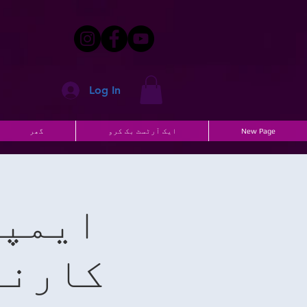
Log In
New Page
ایک آرٹسٹ بک کرو
گھر
ایمپر
کارنا