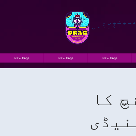
سیٹیں۔
اکیڈمی
New Page
New Page
New Page
چ کا
نیڈی