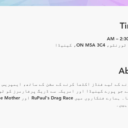
T
Ab
ے کے لیے فنڈز اکٹھا کرنے کے مشن کے ساتھ، ایمپریس ب
ے جو پورے کینیڈا اور امریکہ سے ڈریگ پرفارمرز کو ٹو
ہیں۔