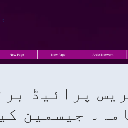
گھ
New Page
New Page
Artist Network
یس پرائیڈ برن
مہ۔ جیسمین کی