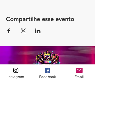
Compartilhe esse evento
Instagram
Facebook
Email
ABOUT
Our Origins
Our Team
Join The Team
Support Us
COLLECTIVE