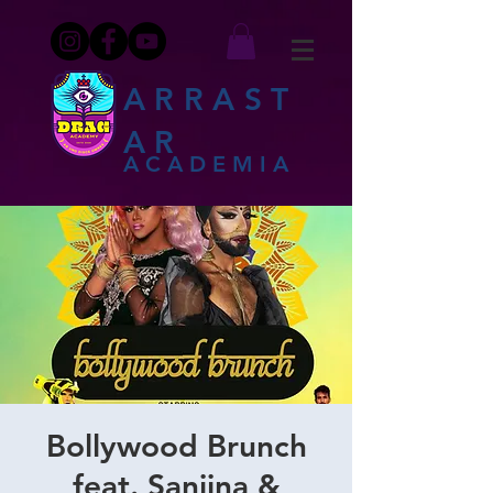
ARRAST
AR
ACADEMIA
Bollywood Brunch
feat. Sanjina &