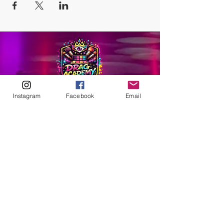
Instagram
Facebook
Email
ABOUT
Our Origins
Our Team
Join The Team
Support Us
COLLECTIVE
LEARN
E-Learning
Master Classes
Private Classes