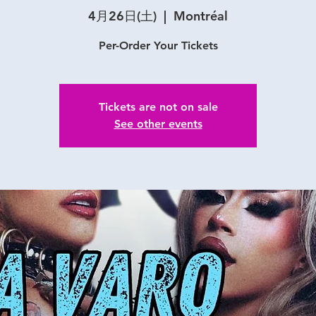
4月26日(土)
  |  
Montréal
Per-Order Your Tickets
Tickets are not on sale
See other events