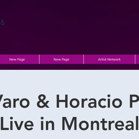
る
New Page
New Page
Artist Network
Varo & Horacio P
Live in Montrea