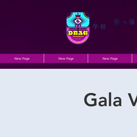
引っ張
学校
New Page
New Page
New Page
Gala 