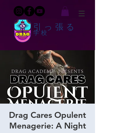
引っ張る
学校
Drag Cares Opulent
Menagerie: A Night