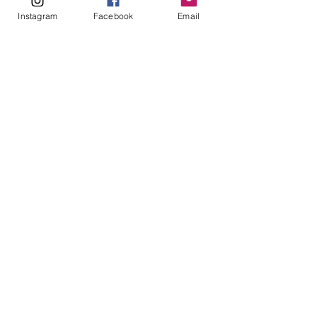
Instagram
Facebook
Email
このイベントをシェア
ABOUT
Our Origins
Our Team
Join The Team
Support Us