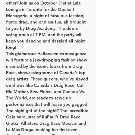
other! Join us on 
October 31
st at 
Lula 
Lounge
 in Toronto for the 
Opulent 
Menagerie
, a night of fabulous fashion, 
fierce drag, and endless fun, all brought 
to you by Drag Academy. The doors 
swing open at 7 PM, and the party will 
keep you dancing and dazzled all night 
long!
​This glamorous Halloween extravaganza 
will feature a jaw-dropping fashion show 
inspired by the iconic looks from Drag 
Race, showcasing some of Canada’s top 
drag artists. These queens, who’ve slayed 
on shows like Canada's Drag Race, Call 
Me Mother, Sew Fierce, and Canada Vs. 
The World, are ready to serve up 
performances that will leave you gagged!
The highlight of the night? The incredible 
Gala Varo
, star of 
RuPaul’s Drag Race 
Global All-Stars, Drag Race Mexico, and 
La Más Draga
, making her first-ever 