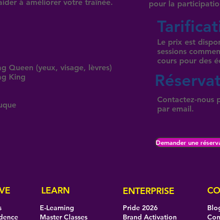
der à améliorer votre traînée.
pour la participatio
Tarifica
Le prix est disp
sessions commen
cours pour des é
g Queen (yeux, visage, lèvres)
Réserva
ag King
Contactez-nous p
ruque
par email.
Demander une réserv
VE
LEARN
CO
ENTERPRISE
s
E-Learning
Pride 2026
Blo
idence
Master Classes
Brand Activation
Con