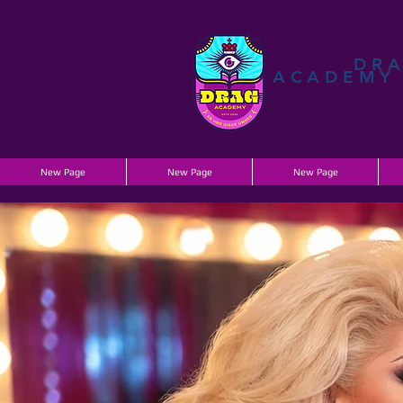
DR
ACADEMY
New Page
New Page
New Page