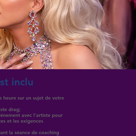
st inclu
 heure sur un sujet de votre
ste drag;
énement avec l'artiste pour
tes et les exigences
vant la séance de coaching