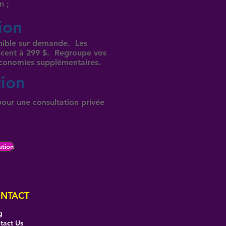
n ;
tion
onible sur demande. Les
cent à 299 $. Regroupe vos
conomies supplémentaires.
tion
our une consultation privée
ation
NTACT
g
tact Us