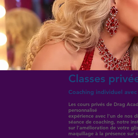
Classes privé
Coaching individuel avec
Les cours privés de Drag Ac
personnalisé
expérience avec l'un de nos d
séance de coaching, notre inst
sur l'amélioration de votre gl
maquillage à la présence sur