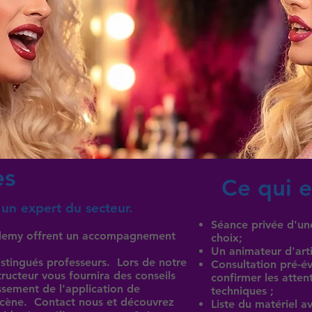
es
Ce qui e
 un expert du secteur.
Séance privée d'une
ademy offrent un accompagnement
choix;
Un animateur d'arti
istingués professeurs. Lors de notre
Consultation pré-év
ructeur vous fournira des conseils
confirmer les atten
issement de l'application de
techniques ;
 scène. Contact nous et découvrez
Liste du matériel a