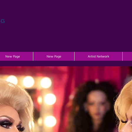
AG
New Page
New Page
Artist Network